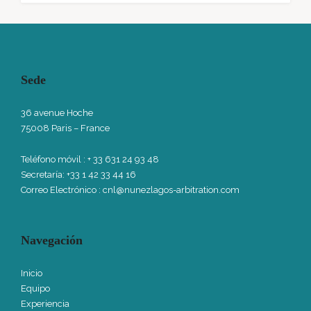
Sede
36 avenue Hoche
75008 Paris – France
Teléfono móvil
: + 33 631 24 93 48
Secretaría: +33 1 42 33 44 16
Correo Electrónico :
cnl@nunezlagos-arbitration.com
Navegación
Inicio
Equipo
Experiencia