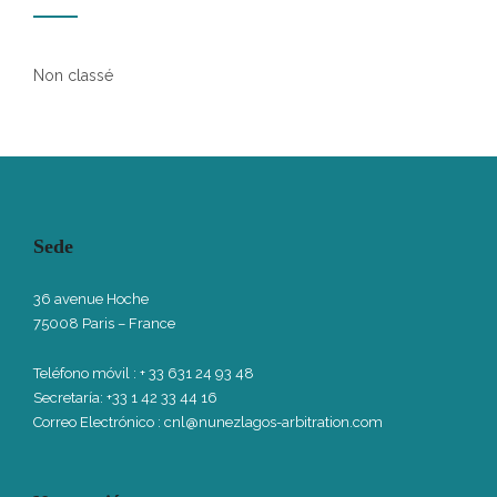
Non classé
Sede
36 avenue Hoche
75008 Paris – France
Teléfono móvil
: + 33 631 24 93 48
Secretaría: +33 1 42 33 44 16
Correo Electrónico :
cnl@nunezlagos-arbitration.com