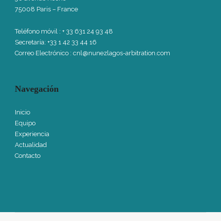
75008 Paris – France
Teléfono móvil
: + 33 631 24 93 48
Secretaría: +33 1 42 33 44 16
Correo Electrónico :
cnl@nunezlagos-arbitration.com
Navegación
Inicio
Equipo
Experiencia
Actualidad
Contacto